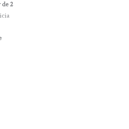
 de 2
icia
e