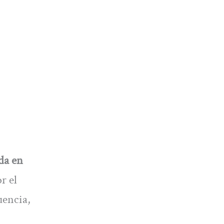
da en
r el
uencia,