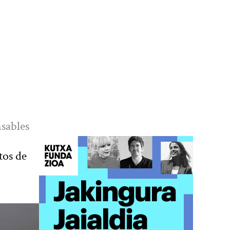
sables
tos de