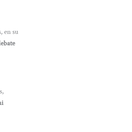
, en su
debate
s,
ni