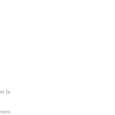
er la
estro