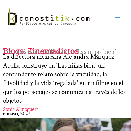
Ir
al
contenido
Blogs: Zinemadictos
Los ricos también lloran en ‘Las niñas bien’
La directora mexicana Alejandra Márquez
Abella construye en ‘Las niñas bien’ un
contundente relato sobre la vacuidad, la
frivolidad y la vida ‘regalada’ en un filme en el
que los personajes se comunican a través de los
objetos
Sonia Almoguera
6 mayo, 2023