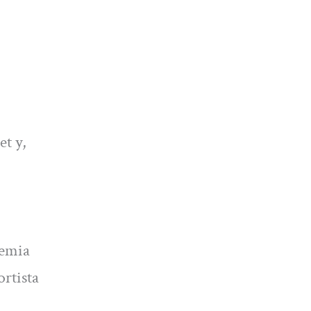
et y,
demia
rtista