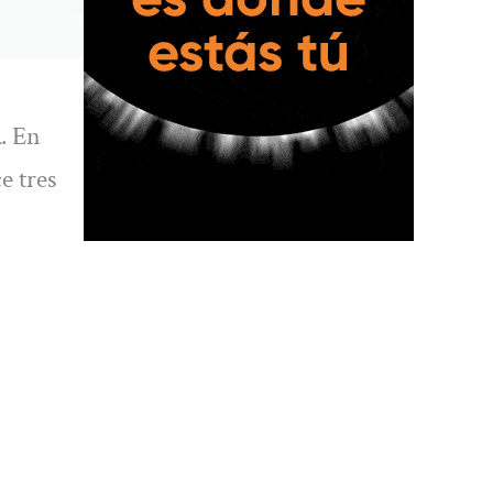
l
. En
e tres