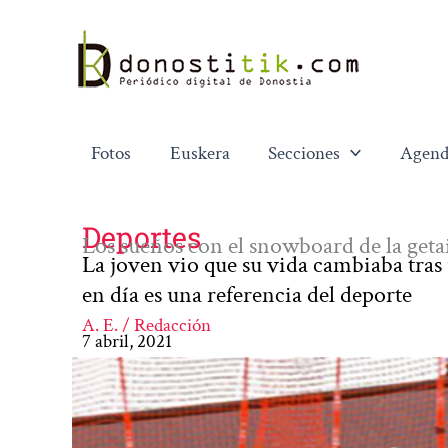
Ir
al
contenido
Fotos
Euskera
Secciones
Agend
Deportes
Los sueños con el snowboard de la getai
La joven vio que su vida cambiaba tras
en día es una referencia del deporte
A. E. / Redacción
7 abril, 2021