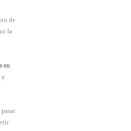
tro de
or la
s en
 y
 pasar
etir