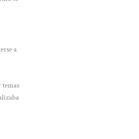
erse a
r temas
alizaba