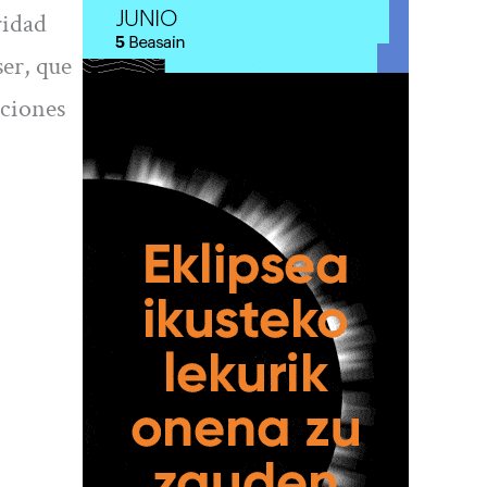
ridad
er, que
iciones