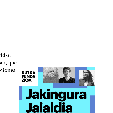
ridad
er, que
iciones