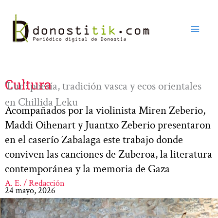
Ir
al
contenido
Cultura
‘Lur’: poesía, tradición vasca y ecos orientales
en Chillida Leku
Acompañados por la violinista Miren Zeberio,
Maddi Oihenart y Juantxo Zeberio presentaron
en el caserío Zabalaga este trabajo donde
conviven las canciones de Zuberoa, la literatura
contemporánea y la memoria de Gaza
A. E. / Redacción
24 mayo, 2026