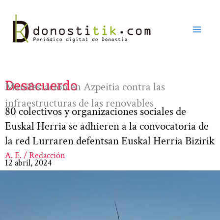
Ir
al
contenido
Desacuerdo
Manifestación en Azpeitia contra las
infraestructuras de las renovables
80 colectivos y organizaciones sociales de
Euskal Herria se adhieren a la convocatoria de
la red Lurraren defentsan Euskal Herria Bizirik
A. E. / Redacción
12 abril, 2024