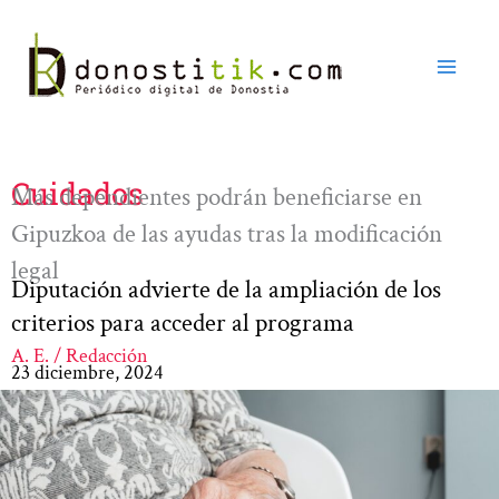
Ir
al
contenido
Cuidados
Más dependientes podrán beneficiarse en
Gipuzkoa de las ayudas tras la modificación
legal
Diputación advierte de la ampliación de los
criterios para acceder al programa
A. E. / Redacción
23 diciembre, 2024