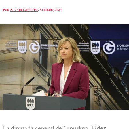
POR
A. E. / REDACCIÓN
/
9 ENERO, 2024
La diputada general de Gipuzkoa,
Eider