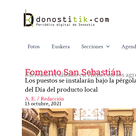
Ir
al
contenido
Fotos
Euskera
Secciones
Agend
Fomento San Sebastián
Mercado el sábado en Altza con los ag
Los puestos se instalarán bajo la pérgol
del Día del producto local
A. E. / Redacción
13 octubre, 2021