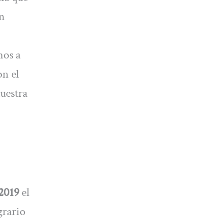
un
mos a
on el
uestra
2019
el
grario