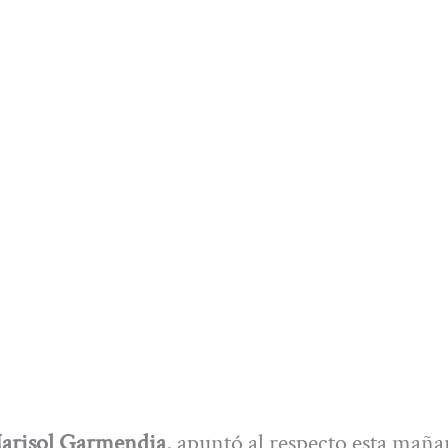
arisol Garmendia
, apuntó al respecto esta mañ