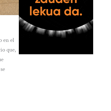
 en el
io que,
ue
 se