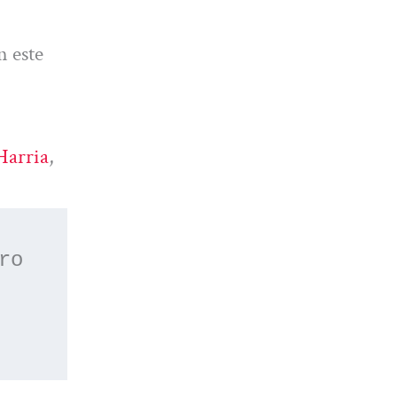
n este
Harria
, 
 o apúntate a nuestro 