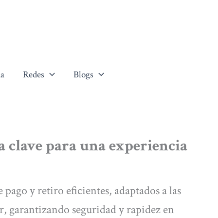
a
Redes
Blogs
a clave para una experiencia
ago y retiro eficientes, adaptados a las
r, garantizando seguridad y rapidez en