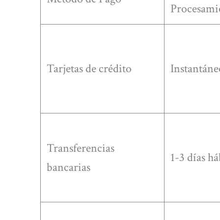
Procesami
Tarjetas de crédito
Instantáne
Transferencias
1-3 días há
bancarias