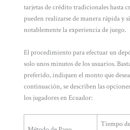
tarjetas de crédito tradicionales hasta
pueden realizarse de manera rápida y s
notablemente la experiencia de juego.
El procedimiento para efectuar un depós
solo unos minutos de los usuarios. Bast
preferido, indiquen el monto que desea
continuación, se describen las opciones
los jugadores en Ecuador:
Tiempo d
Método de Pago