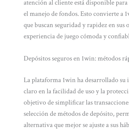
atención al cliente está disponible par
el manejo de fondos. Esto convierte a 1
que buscan seguridad y rapidez en sus 
experiencia de juego cómoda y confiabl
Depósitos seguros en 1win: métodos rá
La plataforma 1win ha desarrollado su 
claro en la facilidad de uso y la protec
objetivo de simplificar las transaccion
selección de métodos de depósito, permi
alternativa que mejor se ajuste a sus h