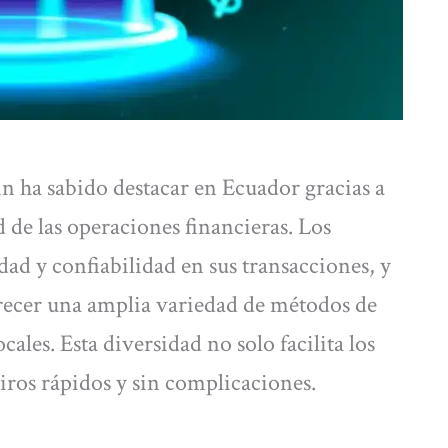
in ha sabido destacar en Ecuador gracias a
 de las operaciones financieras. Los
dad y confiabilidad en sus transacciones, y
frecer una amplia variedad de métodos de
cales. Esta diversidad no solo facilita los
iros rápidos y sin complicaciones.