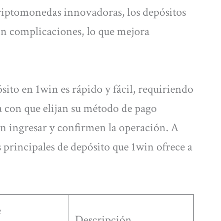
 criptomonedas innovadoras, los depósitos
in complicaciones, lo que mejora
ito en 1win es rápido y fácil, requiriendo
a con que elijan su método de pago
n ingresar y confirmen la operación. A
 principales de depósito que 1win ofrece a
e
Descripción