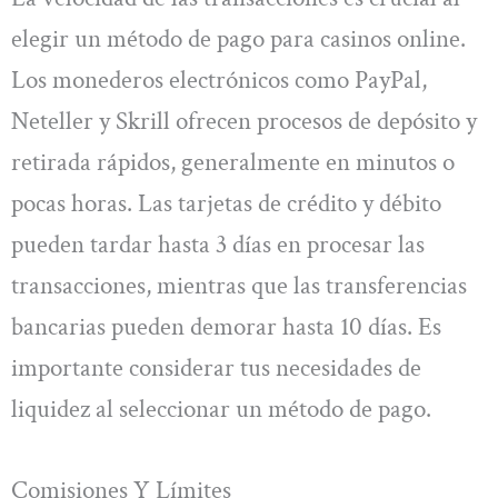
elegir un método de pago para casinos online.
Los monederos electrónicos como PayPal,
Neteller y Skrill ofrecen procesos de depósito y
retirada rápidos, generalmente en minutos o
pocas horas. Las tarjetas de crédito y débito
pueden tardar hasta 3 días en procesar las
transacciones, mientras que las transferencias
bancarias pueden demorar hasta 10 días. Es
importante considerar tus necesidades de
liquidez al seleccionar un método de pago.
Comisiones Y Límites