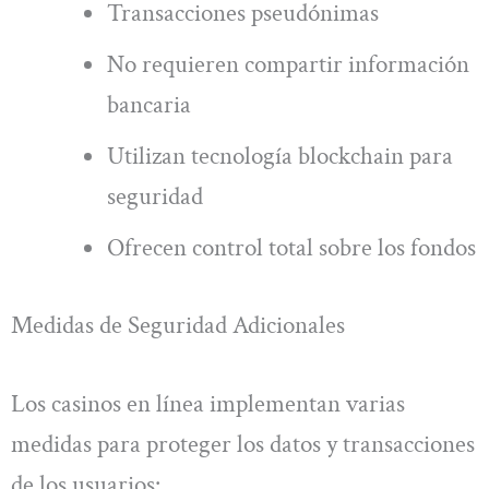
Transacciones pseudónimas
No requieren compartir información
bancaria
Utilizan tecnología blockchain para
seguridad
Ofrecen control total sobre los fondos
Medidas de Seguridad Adicionales
Los casinos en línea implementan varias
medidas para proteger los datos y transacciones
de los usuarios: