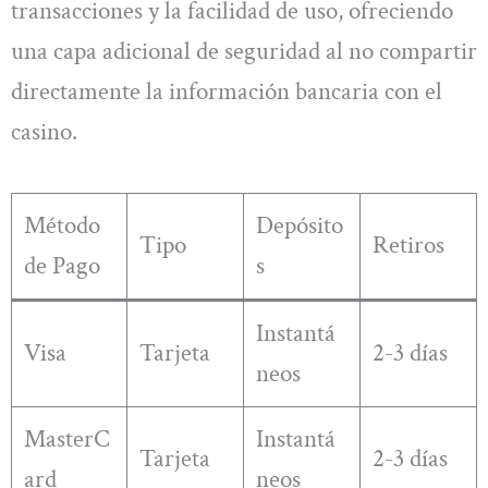
transacciones y la facilidad de uso, ofreciendo
una capa adicional de seguridad al no compartir
directamente la información bancaria con el
casino.
Método
Depósito
Tipo
Retiros
de Pago
s
Instantá
Visa
Tarjeta
2-3 días
neos
MasterC
Instantá
Tarjeta
2-3 días
ard
neos