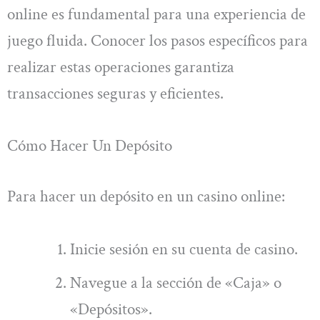
online es fundamental para una experiencia de
juego fluida. Conocer los pasos específicos para
realizar estas operaciones garantiza
transacciones seguras y eficientes.
Cómo Hacer Un Depósito
Para hacer un depósito en un casino online:
Inicie sesión en su cuenta de casino.
Navegue a la sección de «Caja» o
«Depósitos».