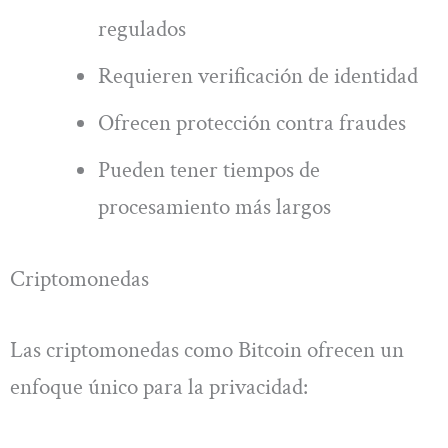
regulados
Requieren verificación de identidad
Ofrecen protección contra fraudes
Pueden tener tiempos de
procesamiento más largos
Criptomonedas
Las criptomonedas como Bitcoin ofrecen un
enfoque único para la privacidad: