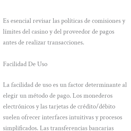
Es esencial revisar las políticas de comisiones y
límites del casino y del proveedor de pagos
antes de realizar transacciones.
Facilidad De Uso
La facilidad de uso es un factor determinante al
elegir un método de pago. Los monederos
electrónicos y las tarjetas de crédito/débito
suelen ofrecer interfaces intuitivas y procesos
simplificados. Las transferencias bancarias