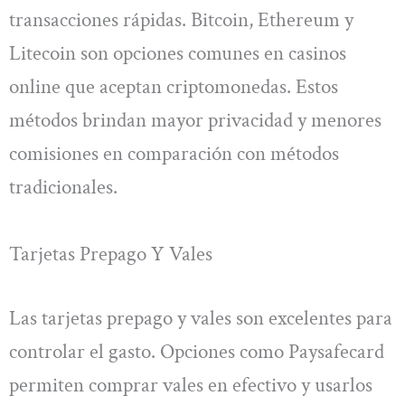
transacciones rápidas. Bitcoin, Ethereum y
Litecoin son opciones comunes en casinos
online que aceptan criptomonedas. Estos
métodos brindan mayor privacidad y menores
comisiones en comparación con métodos
tradicionales.
Tarjetas Prepago Y Vales
Las tarjetas prepago y vales son excelentes para
controlar el gasto. Opciones como Paysafecard
permiten comprar vales en efectivo y usarlos