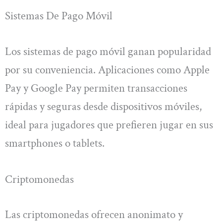
Sistemas De Pago Móvil
Los sistemas de pago móvil ganan popularidad
por su conveniencia. Aplicaciones como Apple
Pay y Google Pay permiten transacciones
rápidas y seguras desde dispositivos móviles,
ideal para jugadores que prefieren jugar en sus
smartphones o tablets.
Criptomonedas
Las criptomonedas ofrecen anonimato y