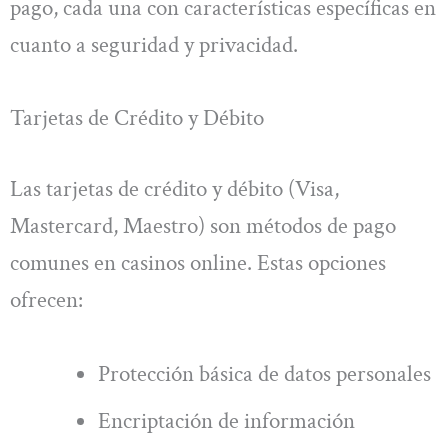
pago, cada una con características específicas en
cuanto a seguridad y privacidad.
Tarjetas de Crédito y Débito
Las tarjetas de crédito y débito (Visa,
Mastercard, Maestro) son métodos de pago
comunes en casinos online. Estas opciones
ofrecen:
Protección básica de datos personales
Encriptación de información