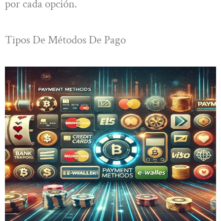
por cada opción.
Tipos De Métodos De Pago