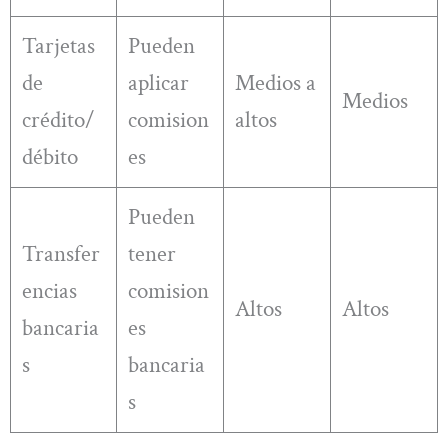
Tarjetas
Pueden
de
aplicar
Medios a
Medios
crédito/
comision
altos
débito
es
Pueden
Transfer
tener
encias
comision
Altos
Altos
bancaria
es
s
bancaria
s