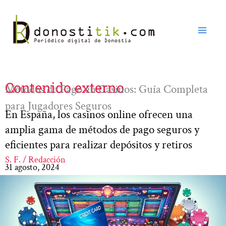
Ir
al
contenido
Contenido externo
Métodos de Pago en Casinos: Guía Completa
para Jugadores Seguros
En España, los casinos online ofrecen una
amplia gama de métodos de pago seguros y
eficientes para realizar depósitos y retiros
S. F. / Redacción
31 agosto, 2024