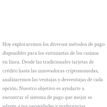
Hoy exploraremos los diversos métodos de pago
disponibles para los entusiastas de los casinos
en línea. Desde las tradicionales tarjetas de
crédito hasta las innovadoras criptomonedas,
analizaremos las ventajas y desventajas de cada
opción. Nuestro objetivo es ayudarte a
encontrar el sistema de pago que mejor se
adapte a tus necesidades y preferencias,