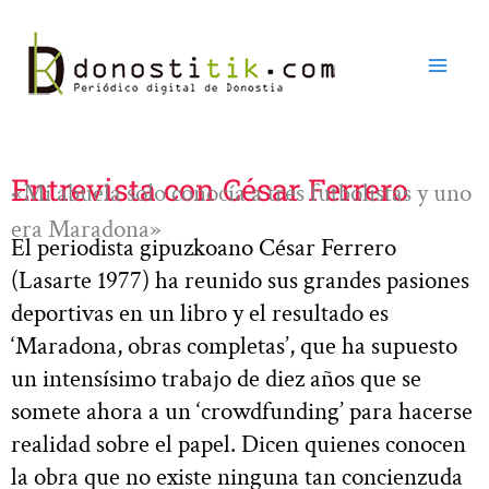
Ir
al
contenido
Entrevista con César Ferrero
«Mi abuela solo conocía a tres futbolistas y uno
era Maradona»
El periodista gipuzkoano César Ferrero
(Lasarte 1977) ha reunido sus grandes pasiones
deportivas en un libro y el resultado es
‘Maradona, obras completas’, que ha supuesto
un intensísimo trabajo de diez años que se
somete ahora a un ‘crowdfunding’ para hacerse
realidad sobre el papel. Dicen quienes conocen
la obra que no existe ninguna tan concienzuda