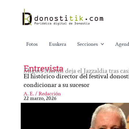
Ir
al
contenido
Fotos
Euskera
Secciones
Agend
Entrevista
Miguel Martín deja el Jazzaldia tras cas
El histórico director del festival donos
condicionar a su sucesor
A. E. / Redacción
22 marzo, 2026