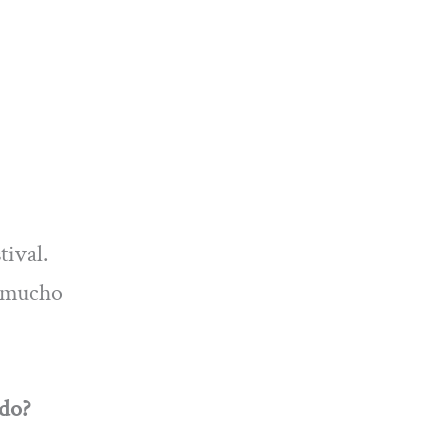
tival.
a mucho
ado?