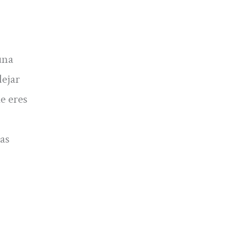
una
dejar
e eres
as