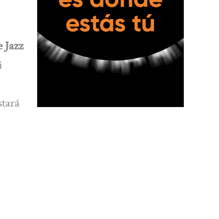
e Jazz
i
stará