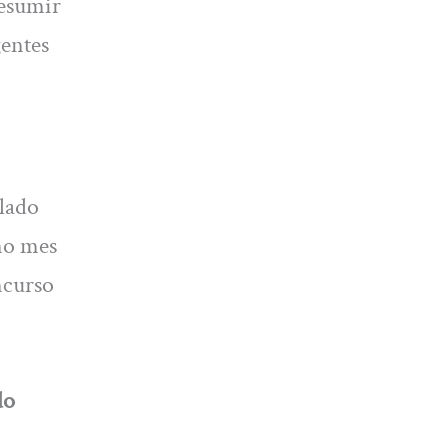
resumir
entes
 lado
imo mes
ncurso
do