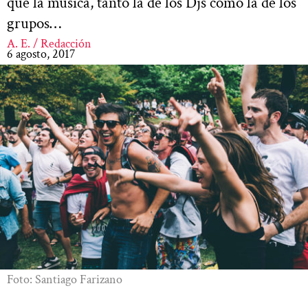
que la música, tanto la de los Djs como la de los
grupos…
A. E. / Redacción
6 agosto, 2017
Foto: Santiago Farizano