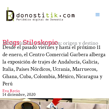
Ir
al
contenido
Blogs: Stiloskopio
Moda, cultura y migración: origen y destino
Desde el pasado viernes y hasta el próximo 11
de enero, el Centro Comercial Garbera alberga
la exposición de trajes de Andalucía, Galicia,
Italia, Países Nórdicos, Ucrania, Marruecos,
Ghana, Cuba, Colombia, México, Nicaragua y
Perú
Eva Recio
14 diciembre, 2020