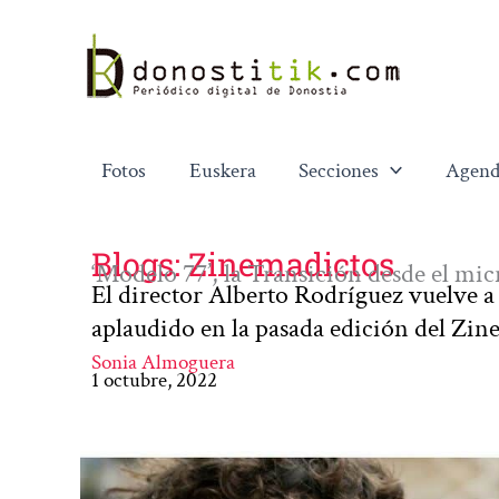
Ir
al
contenido
Fotos
Euskera
Secciones
Agend
Blogs: Zinemadictos
‘Modelo 77’, la Transición desde el mi
El director Alberto Rodríguez vuelve a
aplaudido en la pasada edición del Zin
Sonia Almoguera
1 octubre, 2022