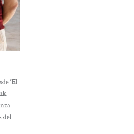
esde
‘El
ank
enza
s del