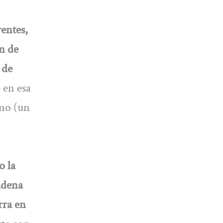
entes,
ón de
 de
 en esa
ino (un
o la
adena
rra en