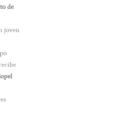
to de
un joven
mpo
 recibe
Copel
yes