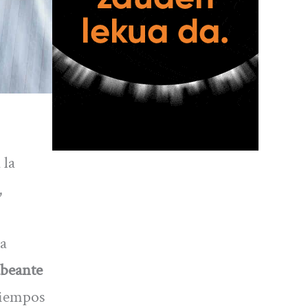
 la
,
 a
ubeante
 tiempos