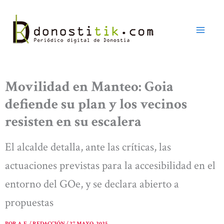
Ir
al
contenido
Movilidad en Manteo: Goia
defiende su plan y los vecinos
resisten en su escalera
El alcalde detalla, ante las críticas, las
actuaciones previstas para la accesibilidad en el
entorno del GOe, y se declara abierto a
propuestas
POR
A. E. / REDACCIÓN
/
27 MAYO, 2025