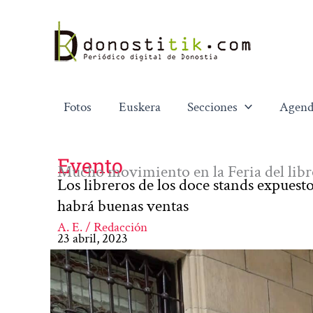
Ir
al
contenido
Fotos
Euskera
Secciones
Agend
Evento
Mucho movimiento en la Feria del libr
Los libreros de los doce stands expuest
habrá buenas ventas
A. E. / Redacción
23 abril, 2023