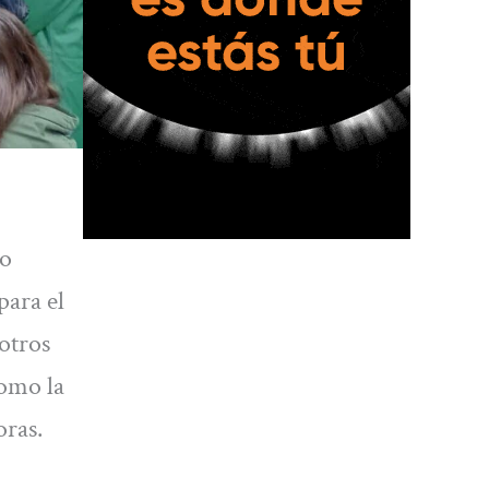
no
para el
otros
como la
oras.