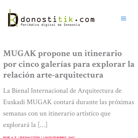
Ir
al
contenido
MUGAK propone un itinerario
por cinco galerías para explorar la
relación arte-arquitectura
La Bienal Internacional de Arquitectura de
Euskadi MUGAK contará durante las próximas
semanas con un itinerario artístico que
explorará la […]
POR
A. E. / REDACCIÓN
/
3 NOVIEMBRE, 2017