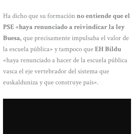
Ha dicho que su formación
no entiende que el
PSE «haya renunciado a reivindicar la ley
Buesa,
que precisamente impulsaba el valor de
la escuela pública» y tampoco que
EH Bildu
«haya renunciado a hacer de la escuela pública
vasca el eje vertebrador del sistema que
euskalduniza y que construye país».