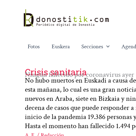
Ir
al
contenido
Fotos
Euskera
Secciones
Agend
Crisis sanitaria
Ningún fallecido por coronavirus ayer
No hubo muertos en Euskadi a causa de
esta mañana, lo cual es una gran notici
nuevos en Araba, siete en Bizkaia y ni
decena de casos que puede responder a 
inicio de la pandemia 19.386 personas 
Hasta el momento han fallecido 1.494 
A. E. / Redacción