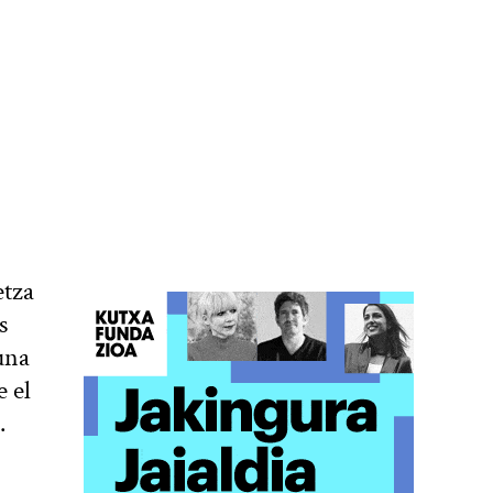
etza
s
una
 el
o.