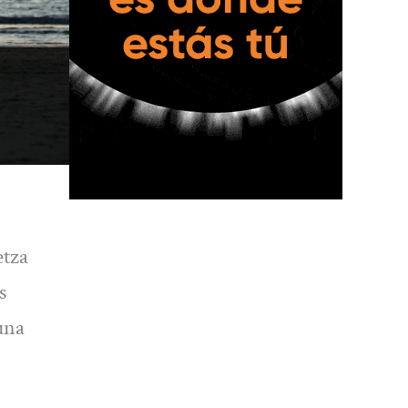
etza
s
una