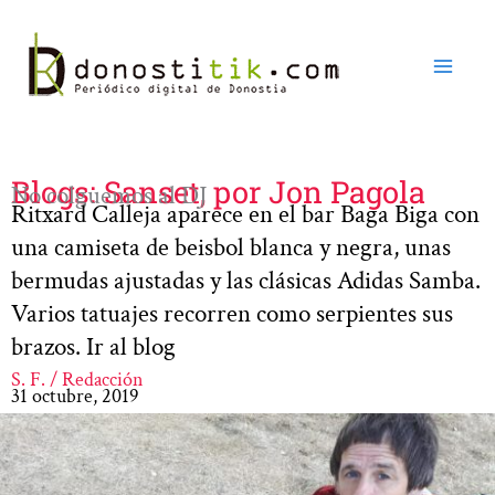
Ir
al
contenido
Blogs: Sanset, por Jon Pagola
No colguemos al DJ
Ritxard Calleja aparece en el bar Baga Biga con
una camiseta de beisbol blanca y negra, unas
bermudas ajustadas y las clásicas Adidas Samba.
Varios tatuajes recorren como serpientes sus
brazos. Ir al blog
S. F. / Redacción
31 octubre, 2019