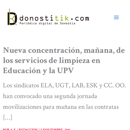
Ir
al
contenido
Nueva concentración, mañana, de
los servicios de limpieza en
Educación y la UPV
Los sindicatos ELA, UGT, LAB, ESK y CC. OO.
han convocado una segunda jornada
movilizaciones para mañana en las contratas
[…]
POR
A. E. / REDACCIÓN
/
2 NOVIEMBRE, 2016