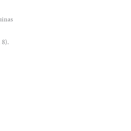
uinas
 8).