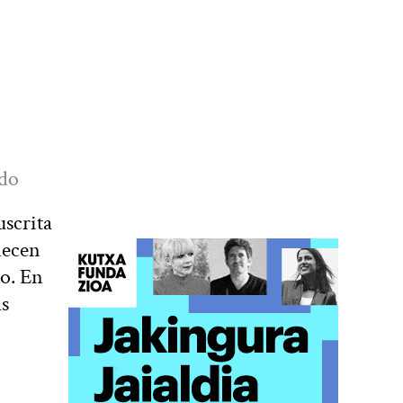
ido
scrita
decen
so. En
as