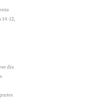
abeza
 14-12,
ese día
s
n
gentes