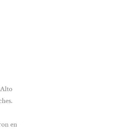
 Alto
ches.
ron en