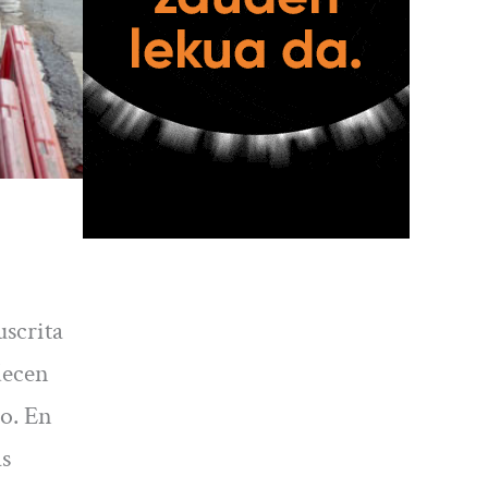
scrita
decen
so. En
as