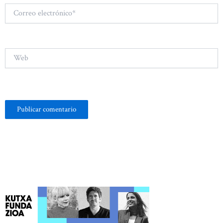
Correo
electrónico*
Web