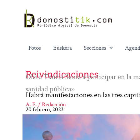
Ir
al
contenido
Fotos
Euskera
Secciones
Agend
Reivindicaciones
Olatu Txuria llama a participar en la 
sanidad pública»
Habrá manifestaciones en las tres capit
A. E. / Redacción
20 febrero, 2023