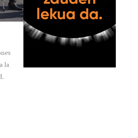
ones
a la
d.