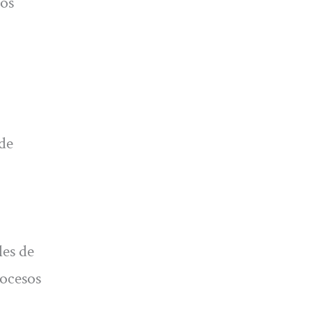
dos
 de
les de
rocesos