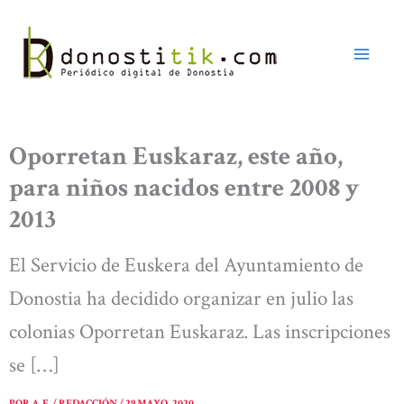
Ir
al
contenido
Oporretan Euskaraz, este año,
para niños nacidos entre 2008 y
2013
El Servicio de Euskera del Ayuntamiento de
Donostia ha decidido organizar en julio las
colonias Oporretan Euskaraz. Las inscripciones
se […]
POR
A. E. / REDACCIÓN
/
29 MAYO, 2020