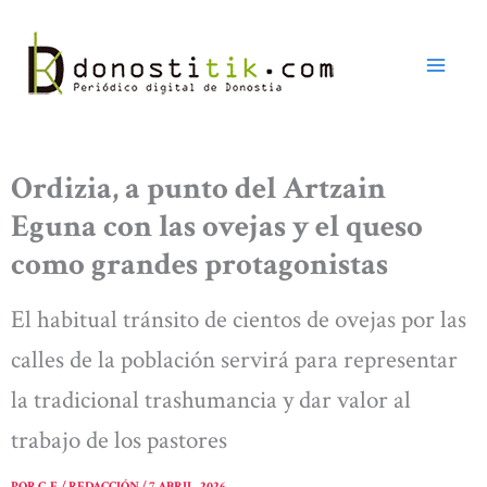
Ir
al
contenido
Ordizia, a punto del Artzain
Eguna con las ovejas y el queso
como grandes protagonistas
El habitual tránsito de cientos de ovejas por las
calles de la población servirá para representar
la tradicional trashumancia y dar valor al
trabajo de los pastores
POR
C. F. / REDACCIÓN
/
7 ABRIL, 2026