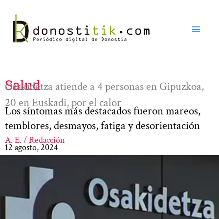
Ir
al
contenido
Salud
Osakidetza atiende a 4 personas en Gipuzkoa,
20 en Euskadi, por el calor
Los síntomas más destacados fueron mareos,
temblores, desmayos, fatiga y desorientación
A. E. / Redacción
12 agosto, 2024