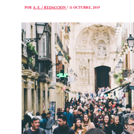
POR
A. E. / REDACCIÓN
/
31 OCTUBRE, 2019