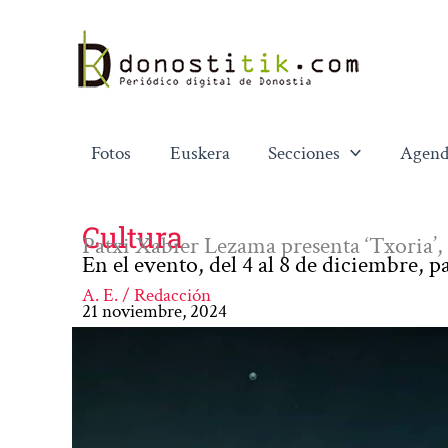
Ir
al
contenido
Fotos
Euskera
Secciones
Agend
Cultura
Patxi Xabier Lezama presenta ‘Txoria’,
En el evento, del 4 al 8 de diciembre, p
A. E. / Redacción
21 noviembre, 2024