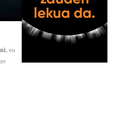
mi
, en
tze