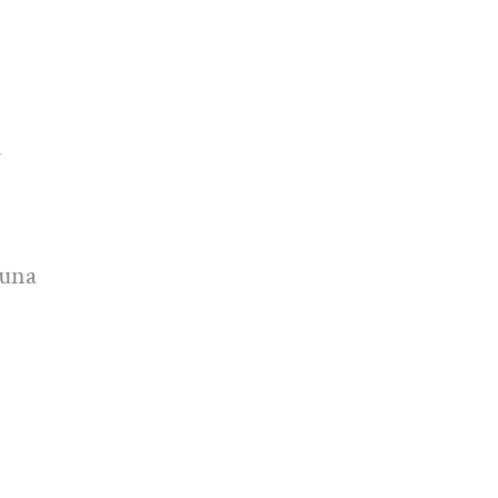
n
 una