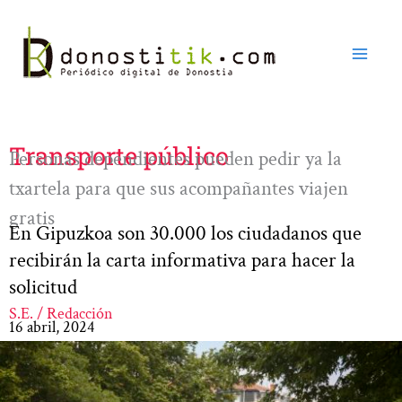
Ir
al
contenido
Transporte público
Personas dependientes pueden pedir ya la
txartela para que sus acompañantes viajen
gratis
En Gipuzkoa son 30.000 los ciudadanos que
recibirán la carta informativa para hacer la
solicitud
S.E. / Redacción
16 abril, 2024