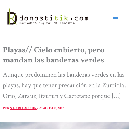
Ir
al
contenido
Playas// Cielo cubierto, pero
mandan las banderas verdes
Aunque predominen las banderas verdes en las
playas, hay que tener precaución en la Zurriola,
Orio, Zarauz, Itzurun y Gaztetape porque […]
POR
S. F. / REDACCIÓN
/
23 AGOSTO, 2017