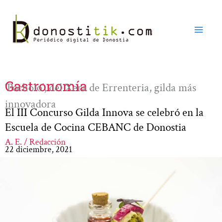
Ir
al
contenido
Gastronomía
‘Pocholo’, del Xera de Errenteria, gilda más
innovadora
El III Concurso Gilda Innova se celebró en la
Escuela de Cocina CEBANC de Donostia
A. E. / Redacción
22 diciembre, 2021