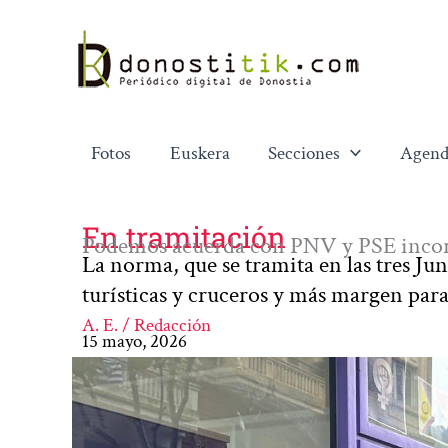
Ir
al
contenido
Fotos
Euskera
Secciones
Agend
En tramitación
Podemos acuerda con PNV y PSE incorp
La norma, que se tramita en las tres Jun
turísticas y cruceros y más margen par
A. E. / Redacción
15 mayo, 2026