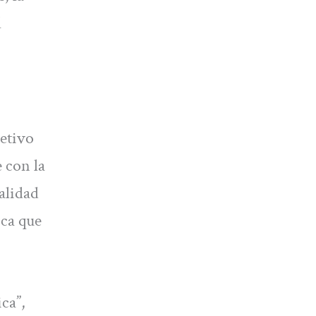
l
etivo
 con la
alidad
ica que
ca”,