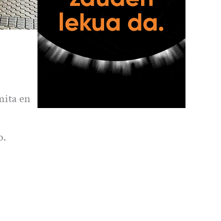
mita en
o.