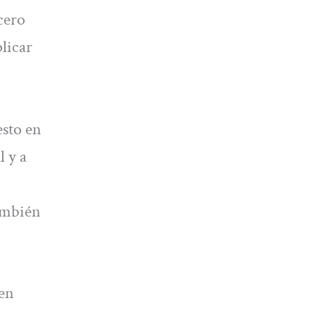
cero
plicar
esto en
l y a
también
 en