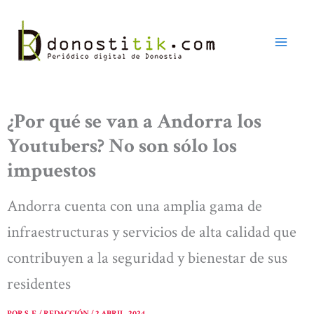
Ir
al
contenido
¿Por qué se van a Andorra los
Youtubers? No son sólo los
impuestos
Andorra cuenta con una amplia gama de
infraestructuras y servicios de alta calidad que
contribuyen a la seguridad y bienestar de sus
residentes
POR
S. F. / REDACCIÓN
/
2 ABRIL, 2024