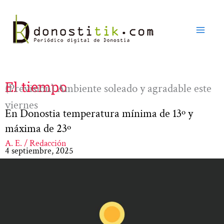
Ir
al
contenido
El tiempo
(Previsión) Ambiente soleado y agradable este
viernes
En Donostia temperatura mínima de 13º y
máxima de 23º
A. E. / Redacción
4 septiembre, 2025