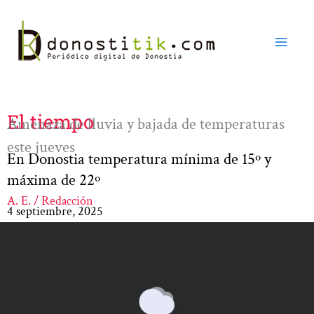
Ir
al
contenido
El tiempo
Amenaza de lluvia y bajada de temperaturas
este jueves
En Donostia temperatura mínima de 15º y
máxima de 22º
A. E. / Redacción
4 septiembre, 2025