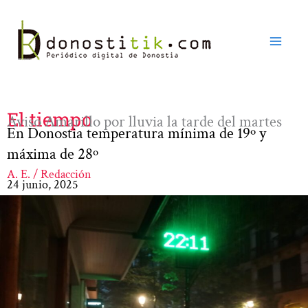
Ir
al
contenido
El tiempo
Aviso Amarillo por lluvia la tarde del martes
En Donostia temperatura mínima de 19º y
máxima de 28º
A. E. / Redacción
24 junio, 2025