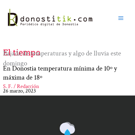
Ir
al
contenido
El tiempo
Bajada de temperaturas y algo de lluvia este
domingo
En Donostia temperatura mínima de 10º y
máxima de 18º
S. F. / Redacción
26 marzo, 2023