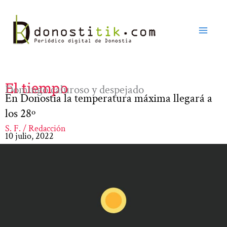
Ir
al
contenido
El tiempo
Domingo caluroso y despejado
En Donostia la temperatura máxima llegará a
los 28º
S. F. / Redacción
10 julio, 2022