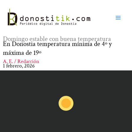
Ir
al
contenido
Domingo estable con buena temperatura
En Donostia temperatura mínima de 4º y
máxima de 19º
A. E. / Redacción
1 febrero, 2026