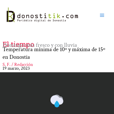
Ir
al
contenido
El tiempo
Domingo más fresco y con lluvia
Temperatura mínima de 10º y máxima de 15º
en Donostia
S. F. / Redacción
19 marzo, 2023