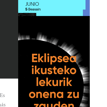
 Es
más