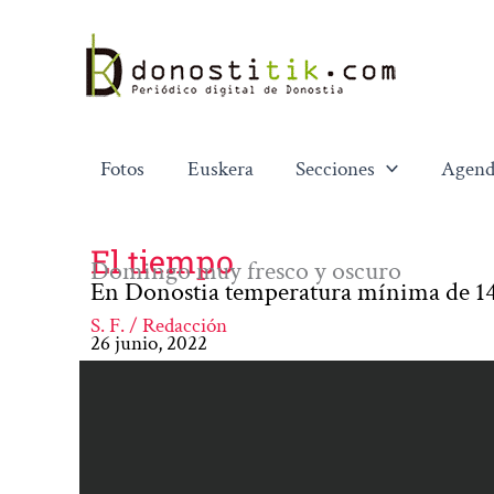
Ir
al
contenido
Fotos
Euskera
Secciones
Agend
El tiempo
Domingo muy fresco y oscuro
En Donostia temperatura mínima de 14
S. F. / Redacción
26 junio, 2022