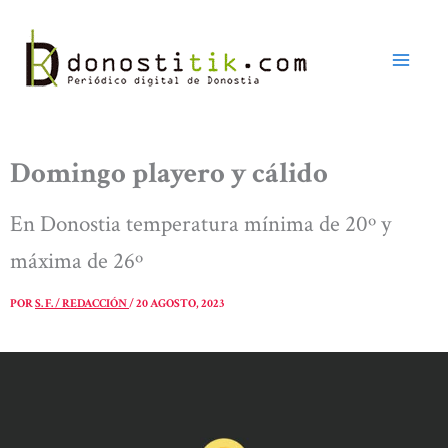
Ir
al
contenido
Domingo playero y cálido
En Donostia temperatura mínima de 20º y
máxima de 26º
POR
S. F. / REDACCIÓN
/
20 AGOSTO, 2023