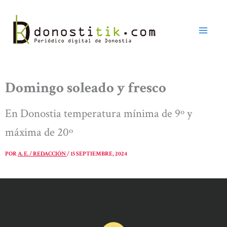
Ir
al
contenido
Domingo soleado y fresco
En Donostia temperatura mínima de 9º y
máxima de 20º
POR
A. E. / REDACCIÓN
/
15 SEPTIEMBRE, 2024