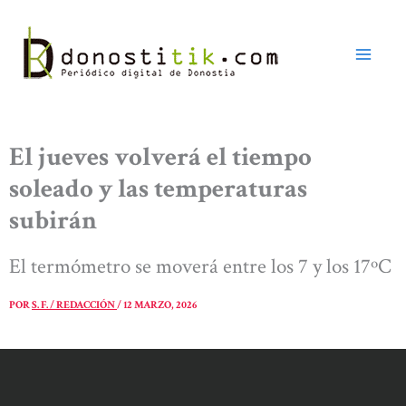
Ir
al
contenido
El jueves volverá el tiempo
soleado y las temperaturas
subirán
El termómetro se moverá entre los 7 y los 17ºC
POR
S. F. / REDACCIÓN
/
12 MARZO, 2026