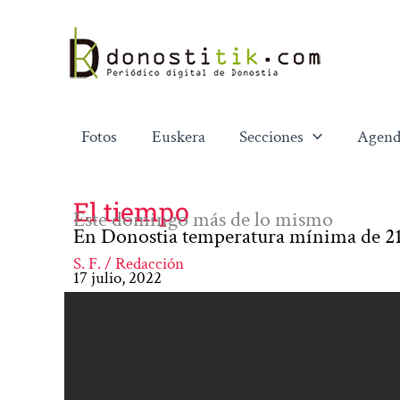
Ir
al
contenido
Fotos
Euskera
Secciones
Agend
El tiempo
Este domingo más de lo mismo
En Donostia temperatura mínima de 21
S. F. / Redacción
17 julio, 2022