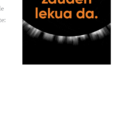
de
te: