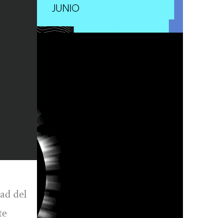
ad del
te