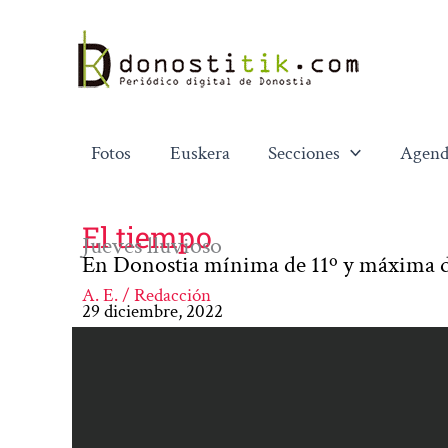
Ir
al
contenido
Fotos
Euskera
Secciones
Agend
El tiempo
Jueves lluvioso
En Donostia mínima de 11º y máxima d
A. E. / Redacción
29 diciembre, 2022